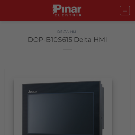
İçeriğe
atla
DELTA-HMI
DOP-B10S615 Delta HMI