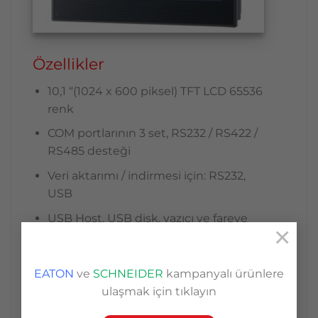
Özellikler
10,1 “(1024 x 600 piksel) TFT LCD 65536
renk
COM portlarının 3 set, RS232 / RS422 /
RS485 desteği
Veri aktarımı / indirmesi için: RS232,
USB
USB Host, USB disk, yazıcı ve fareye
×
doğrudan bağlantıyı destekler
SD kartı destekler
EATON
ve
SCHNEIDER
kampanyalı ürünlere
Dokunmatik ekran IP65 ile
ulaşmak için tıklayın
uyumludur