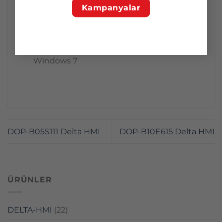
Yatay / dikey ekranı destekler
Kampanyalar
PC düzenleme yazılımı, DOPSoft
işletim sistemleriyle uyumludur:
Windows XP, Windows Vista,
Windows 7
DOP-B05S111 Delta HMI
DOP-B10E615 Delta HMI
ÜRÜNLER
DELTA-HMI
(22)