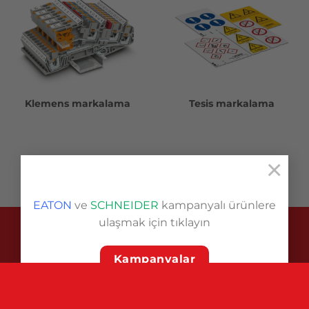
Klemens markalama
Tesis markalama
×
EATON
ve
SCHNEIDER
kampanyalı ürünlere
ulaşmak için tıklayın
Copyright 2026 ©
Pınar Elektrik
Kampanyalar