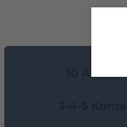
10 A 250 V
3-4-5 Kont