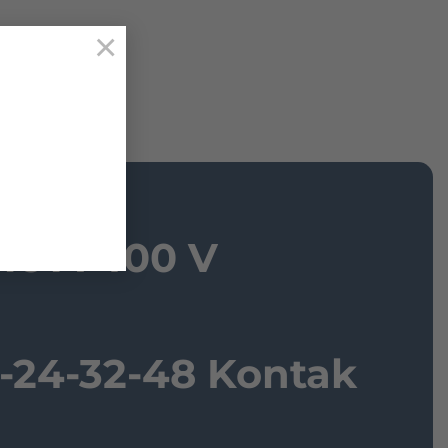
×
16 A 400 V
6-24-32-48 Kontak