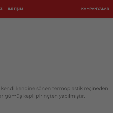
IZ
ILETIŞIM
KAMPANYALAR
re kendi kendine sönen termoplastik reçineden
lar gümüş kaplı pirinçten yapılmıştır.