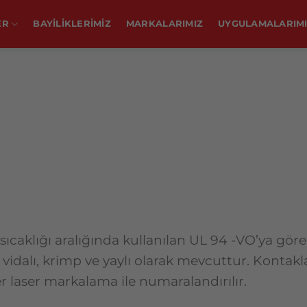
ER
BAYİLİKLERİMİZ
MARKALARIMIZ
UYGULAMALARIM
sıcaklığı aralığında kullanılan UL 94 -VO’ya gö
i vidalı, krimp ve yaylı olarak mevcuttur. Kontak
r laser markalama ile numaralandırılır.