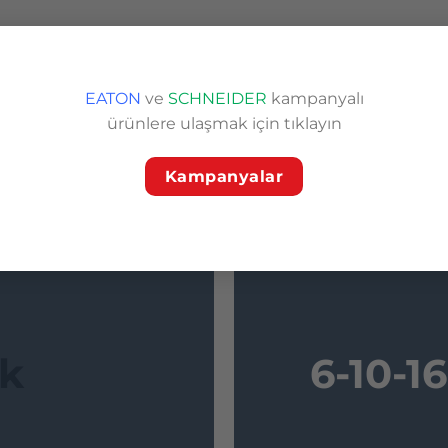
Ürün kategorileri
EATON
ve
SCHNEIDER
kampanyalı
ürünlere ulaşmak için tıklayın
Kampanyalar
ak
6-10-1