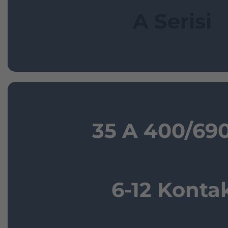
A Serisi
35 A 400/69
6-12 Konta