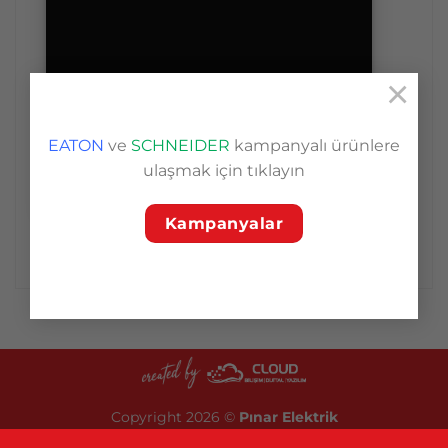
×
EATON
ve
SCHNEIDER
kampanyalı ürünlere
ulaşmak için tıklayın
Kampanyalar
Copyright 2026 ©
Pınar Elektrik