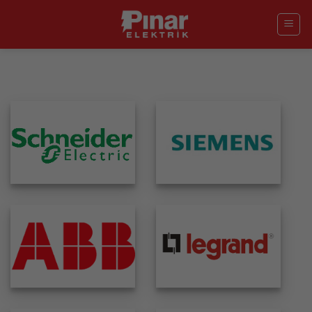
İçeriğe
atla