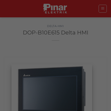
İçeriğe
atla
DELTA-HMI
DOP-B10E615 Delta HMI