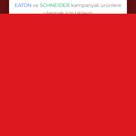
EATON
ve
SCHNEIDER
kampanyalı ürünlere
Copyright 2026 ©
Pınar Elektrik
ulaşmak için tıklayın
Kampanyalar