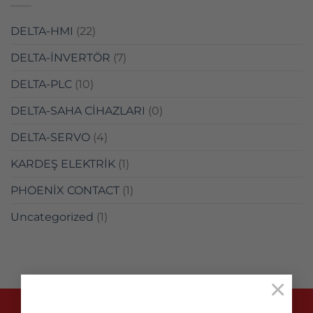
DELTA-HMI
(22)
DELTA-İNVERTÖR
(7)
DELTA-PLC
(10)
DELTA-SAHA CİHAZLARI
(0)
DELTA-SERVO
(4)
KARDEŞ ELEKTRİK
(1)
PHOENİX CONTACT
(1)
Uncategorized
(1)
×