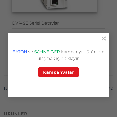
DVP-SE Serisi Detaylar
Açıklama
×
Uygulama Alanları
EATON
ve
SCHNEIDER
kampanyalı ürünlere
ulaşmak için tıklayın
Teknik Özellikler
Kampanyalar
DVP-SX2 Serisi Delta Plc
DVP-SV2 Serisi Delta Plc
ÜRÜNLER