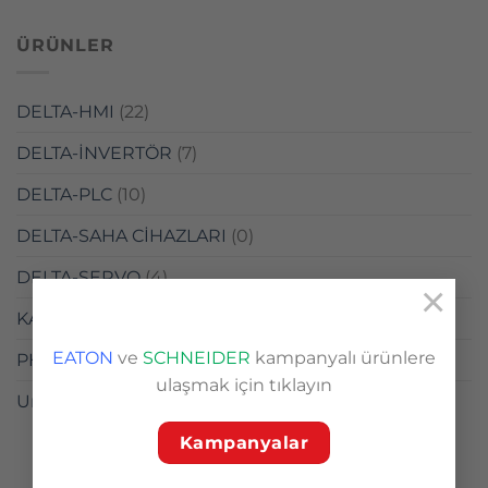
ÜRÜNLER
DELTA-HMI
(22)
DELTA-İNVERTÖR
(7)
DELTA-PLC
(10)
DELTA-SAHA CİHAZLARI
(0)
DELTA-SERVO
(4)
×
KARDEŞ ELEKTRİK
(1)
EATON
ve
SCHNEIDER
kampanyalı ürünlere
PHOENİX CONTACT
(1)
ulaşmak için tıklayın
Uncategorized
(1)
Kampanyalar