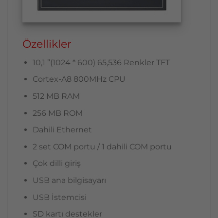
Özellikler
10,1 ”(1024 * 600) 65,536 Renkler TFT
Cortex-A8 800MHz CPU
512 MB RAM
256 MB ROM
Dahili Ethernet
2 set COM portu / 1 dahili COM portu
Çok dilli giriş
USB ana bilgisayarı
USB İstemcisi
SD kartı destekler