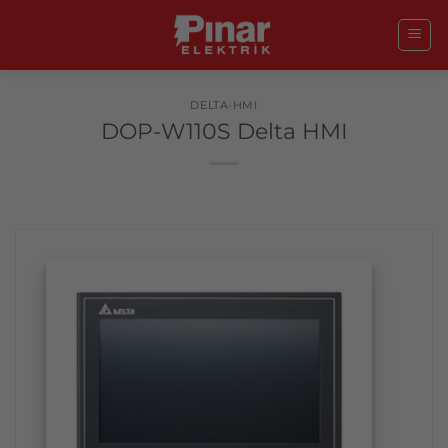
İçeriğe
atla
DELTA-HMI
DOP-W110S Delta HMI