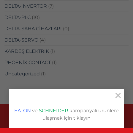
DELTA-İNVERTÖR
(7)
DELTA-PLC
(10)
DELTA-SAHA CİHAZLARI
(0)
DELTA-SERVO
(4)
KARDEŞ ELEKTRİK
(1)
PHOENİX CONTACT
(1)
Uncategorized
(1)
×
EATON
ve
SCHNEIDER
kampanyalı ürünlere
ulaşmak için tıklayın
Copyright 2026 ©
Pınar Elektrik