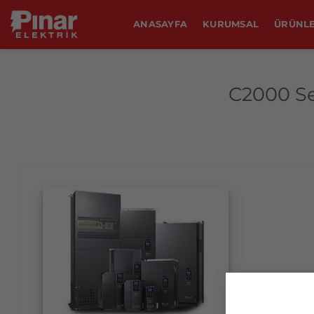
İçeriğe
ANASAYFA
KURUMSAL
ÜRÜNL
atla
C2000 Ser