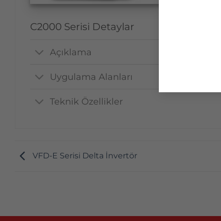
C2000 Serisi Detaylar
Açıklama
Uygulama Alanları
Teknik Özellikler
VFD-E Serisi Delta İnvertör