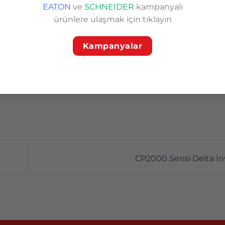
EATON
ve
SCHNEIDER
kampanyalı
ürünlere ulaşmak için tıklayın
Kampanyalar
CP2000 Serisi Delta İ