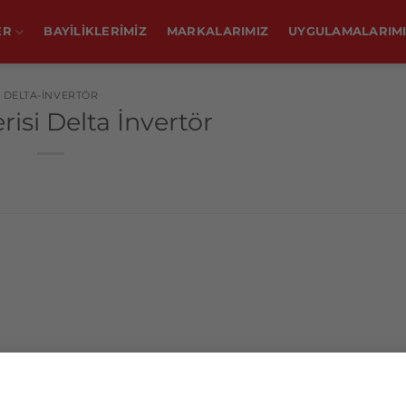
ER
BAYİLİKLERİMİZ
MARKALARIMIZ
UYGULAMALARIM
DELTA-İNVERTÖR
isi Delta İnvertör